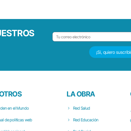
UESTROS
¡Sí, quiero suscrib
OTROS
LA OBRA
rden en el Mundo
Red Salud
al de políticas web
Red Educación