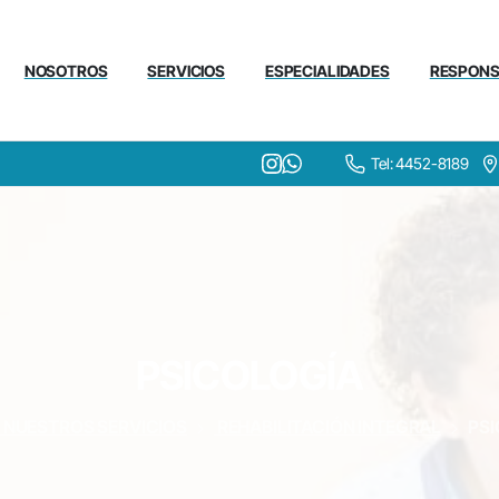
NOSOTROS
SERVICIOS
ESPECIALIDADES
RESPONS
Tel: 4452-8189
PSICOLOGÍA
NUESTROS SERVICIOS
REHABILITACIÓN INTEGRAL
PS