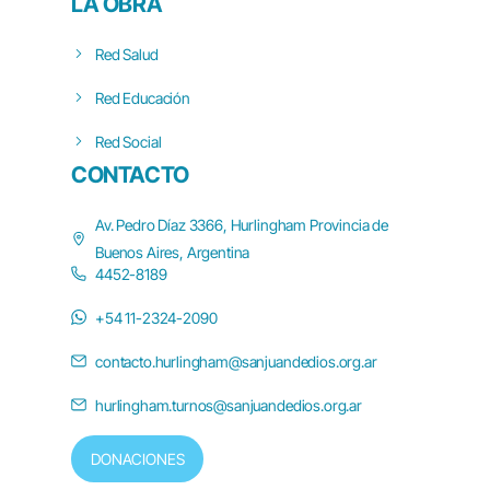
LA OBRA
Red Salud
Red Educación
Red Social
CONTACTO
Av. Pedro Díaz 3366, Hurlingham Provincia de
Buenos Aires, Argentina
4452-8189
+54 11-2324-2090
contacto.hurlingham@sanjuandedios.org.ar
hurlingham.turnos@sanjuandedios.org.ar
DONACIONES